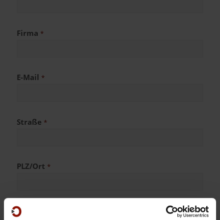
Firma
*
E-Mail
*
Straße
*
PLZ/Ort
*
Telefon
*