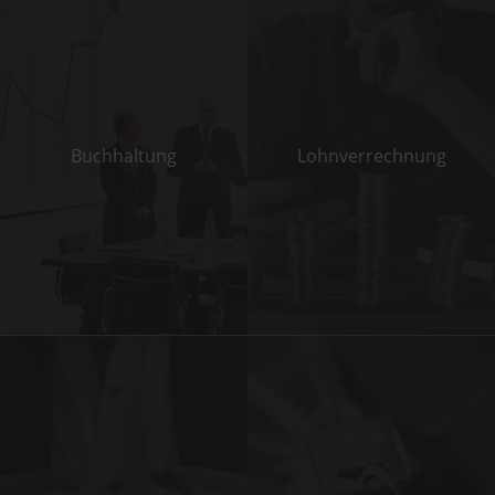
Buch­haltung
Lohn­­verrechnung