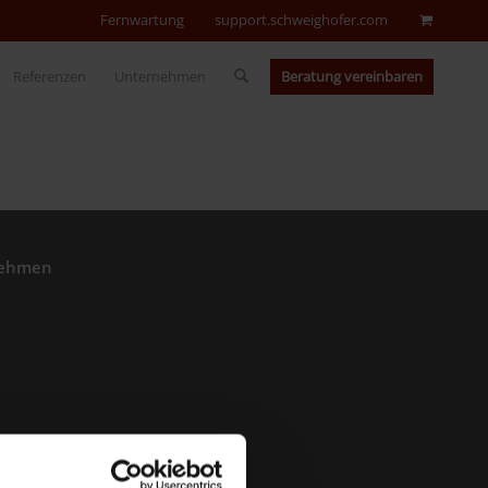
Fernwartung
support.schweighofer.com
Beratung vereinbaren
Referenzen
Unternehmen
nehmen
m