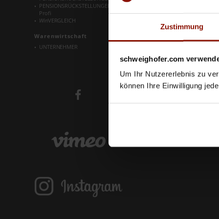
Win
1A-STEUER Profi
PENSIONSRÜCKSTELLUNGEN
ABFERTIGUNG, JUBILÄUM &
Profi
URLAUB
Win
VERGLEICH
VORSTEUERRÜCKERSTATTUNG
Zustimmung
Ausland
Warenwirtschaft
Win
1A-FIRMENBUCH
Win
1A-FIRMENBUCH Profi
UNTERNEHMER
schweighofer.com verwende
Um Ihr Nutzererlebnis zu verb
können Ihre Einwilligung jede