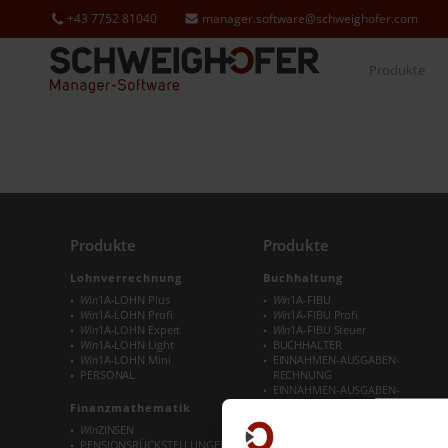
+43 7752 81040
manager.software@schweighofer.com
Produkte
Produkte
Produkte
Lohnverrechnung
Buchhaltung
Win
1A-LOHN Plus
Win
1A-FIBU
Win
1A-LOHN Profi
Win
1A-FIBU Profi
Win
1A-LOHN Expert
Win
1A-FIBU Steuer
Win
1A-LOHN Light
BUCHHALTER
Win
1A-LOHN Mini
EINNAHMEN-AUSGABEN-
PERSONAL
RECHNUNG
EINNAHMEN-AUSGABEN-
RECHNUNG Profi
Finanzmathematik
KASSENBUCH
Win
ZINSEN
Win
1A-STEUER
PENSIONSRÜCKSTELLUNGEN