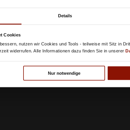
Öffnungsz
News
Verwaltungs­programme
AGB
PERSONAL
Details
Schulungen
Datenschu
Referenzen
Cookie Ein
Zahlung &
t Cookies
essern, nutzen wir Cookies und Tools - teilweise mit Sitz in Dri
rzeit widerrufen. Alle Informationen dazu finden Sie in unserer
D
Nur notwendige