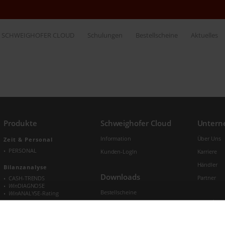
SCHWEIGHOFER CLOUD
Schulungen
Bestellscheine
Aktuelles
Produkte
Schweighofer Cloud
Unter
Information
Über Uns
Zeit & Personal
PERSONAL
Kunden-LogIn
Karriere
Händler
Bilanzanalyse
Downloads
Partner
CASH-TRENDS
Win
DIAGNOSE
Bestellscheine
Win
ANALYSE-Rating
Service
Hausverwaltung
Aktuelles
Impressu
HAUS-MANAGER