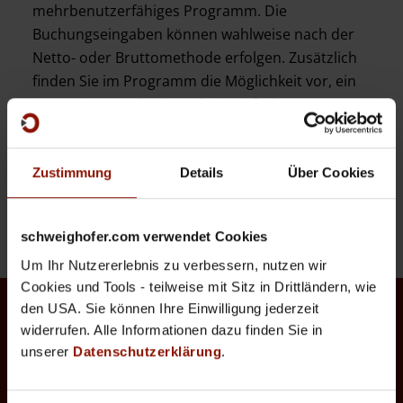
mehrbenutzerfähiges Programm. Die
Buchungseingaben können wahlweise nach der
Netto- oder Bruttomethode erfolgen. Zusätzlich
finden Sie im Programm die Möglichkeit vor, ein
Wareneingangsbuch und ein einfaches
Anlagenverzeichnis zu führen!
Die Profi-Version enthält die österreichischen
Jahressteuerklärungen
für E1 (inklusive
Zustimmung
Details
Über Cookies
Einkommenssteuerberechnung), E6 und U1 sowie
eine integrierte Kostenrechnung.
schweighofer.com verwendet Cookies
Um Ihr Nutzererlebnis zu verbessern, nutzen wir
Cookies und Tools - teilweise mit Sitz in Drittländern, wie
den USA. Sie können Ihre Einwilligung jederzeit
widerrufen. Alle Informationen dazu finden Sie in
unserer
Datenschutzerklärung
.