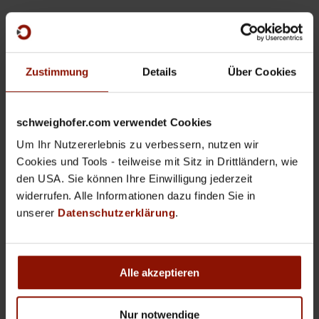
ab € 980,00
Zustimmung
Details
Über Cookies
JETZT KAUFEN
schweighofer.com verwendet Cookies
VIDEO
Um Ihr Nutzererlebnis zu verbessern, nutzen wir
Cookies und Tools - teilweise mit Sitz in Drittländern, wie
den USA. Sie können Ihre Einwilligung jederzeit
Nur für Österreich!
widerrufen. Alle Informationen dazu finden Sie in
Zusätzlich zur
Standard-Version
besteht
unserer
Datenschutzerklärung
.
zusätzlich die Möglichkeit der
Übermittlung des
Jahresabschlusses
an das Firmenbuchgericht
und an die FINANZ (E-Bilanz) sowie der
Alle akzeptieren
Rückerstattung der Vorsteuer
aus dem (EU-)
Ausland. Zusätzlich können XML-Dateien aus
Nur notwendige
einer Fremdsoftware im Bereich