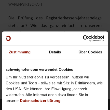
WARENWIRTSCHAFT
Die Prüfung des Registrierkassen-Jahresbelegs
steht an? Wie das ganz einfach in unserem
Produkt UNTERNEHMER funktioniert, lesen Sie
hier!
Zustimmung
Details
Über Cookies
Weiterlesen
/
1. FEBRUAR 2023
0 KOMMENTARE
schweighofer.com verwendet Cookies
Um Ihr Nutzererlebnis zu verbessern, nutzen wir
Cookies und Tools - teilweise mit Sitz in Drittländern, wie
den USA. Sie können Ihre Einwilligung jederzeit
widerrufen. Alle Informationen dazu finden Sie in
unserer
Datenschutzerklärung
.
Produkte