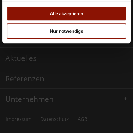
Alle akzeptieren
SCHWEIGHOFER CLOUD
Nur notwendige
Bestellscheine
Aktuelles
Referenzen
Unternehmen
Impressum
Datenschutz
AGB