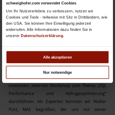
schweighofer.com verwendet Cookies
Um Ihr Nutzererlebnis zu verbessern, nutzen wir
Cookies und Tools - teilweise mit Sitz in Drittländern, wie
den USA. Sie können Ihre Einwilligung jederzeit
widerrufen. Alle Informationen dazu finden Sie in
INTERNER WORKSHOP:
unserer
Datenschutzerklärung
.
SQL PERFORMANCE UND
ABFRAGEOPTIMIERUNG
Alle akzeptieren
NEWS
Nur notwendige
In den vergangenen 2 Tagen durften wir einen
intensiven, internen Workshop zum Thema „SQL
Performance und Abfrageoptimierung“
durchführen. Als Experten konnten wir Walter
Putz, MAS begrüßen, der uns mit seiner