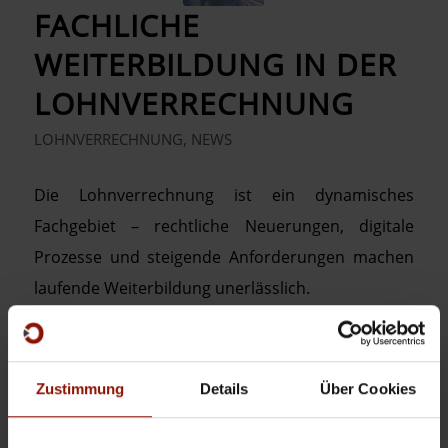
FACHLICHE
WEITERBILDUNG IN DER
LOHNVERRECHNUNG
LOHNVERRECHNUNG
,
NEWS
Die Lohnverrechnung ist ein dynamisches
Fachgebiet – rechtliche Neuerungen, digitale
Prozesse und steigende Anforderungen machen
laufende Weiterbildung unerlässlich.
Weiterlesen
Zustimmung
Details
Über Cookies
/
18. FEBRUAR 2026
0 KOMMENTARE