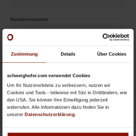
Kunden­nummer
E-Mail
*
Zustimmung
Details
Über Cookies
Telefon
*
schweighofer.com verwendet Cookies
Um Ihr Nutzererlebnis zu verbessern, nutzen wir
Cookies und Tools - teilweise mit Sitz in Drittländern, wie
den USA. Sie können Ihre Einwilligung jederzeit
Ich bin an einer kostenlosen
widerrufen. Alle Informationen dazu finden Sie in
Produktpräsentation interessiert
unserer
Datenschutzerklärung
.
Die mit einem
*
gekenn­zeichneten Felder müssen