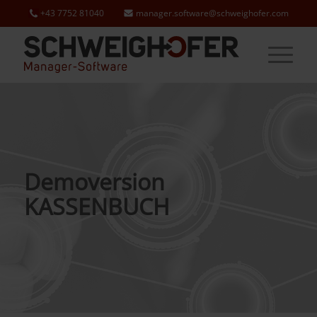
+43 7752 81040
manager.software@schweighofer.com
Demoversion
KASSENBUCH