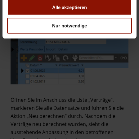
Kategoriebeträge und Mindestmietzinse mit den
Alle akzeptieren
aktuellen Werten:
Nur notwendige
Öffnen Sie im Anschluss die Liste „Verträge“,
markieren Sie alle Datensätze und führen Sie die
Aktion „Neu berechnen“ durch. Nachdem die
Verträge neu berechnet wurden, sieht die
ausstehende Anpassung in den betroffenen