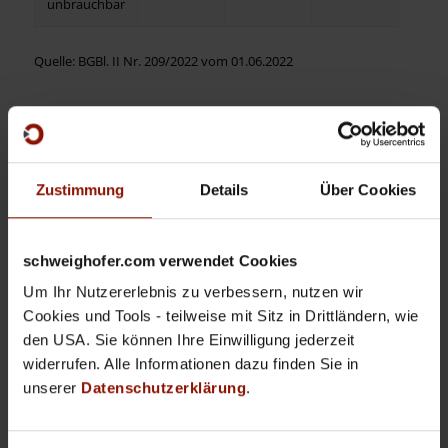
unbrauchbar
Quelle: BGBl. II Nr. 209/2022 vom 01.06.2022
Für neue Mietverträge ab diesem Datum können
sofort die neuen Kategoriebeträge angewendet
werden. Für bestehende Mietverträge kann die
Zustimmung
Details
Über Cookies
Anpassung frühestens mit Vorschreibung Juli
2022 erfolgen, wenn das Schreiben mindestens 14
Tage vor dem Zinstermin beim Mieter einlangt.
schweighofer.com verwendet Cookies
Um Ihr Nutzererlebnis zu verbessern, nutzen wir
Ab Programmversion
HAUS-MANAGER 18.00f
Cookies und Tools - teilweise mit Sitz in Drittländern, wie
wurden von uns alle notwendigen Anpassungen in
den USA. Sie können Ihre Einwilligung jederzeit
der Software vorgenommen. Sie können das
widerrufen. Alle Informationen dazu finden Sie in
Update wie gewohnt über unser Kundenportal
unserer
Datenschutzerklärung
.
support.schweighofer.com
herunterladen. Nach
dem Update finden Sie unter „Preisindizes“ die