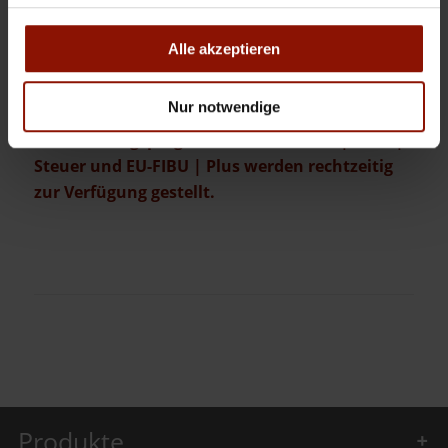
Alle akzeptieren
Die nötigen Updates inklusive aller
notwendigen Änderungen hinsichtlich der
Nur notwendige
Steueranpassung für unsere
Buchhaltungsprogramme
Win
1A-FIBU | Profi |
Steuer
und
EU-FIBU | Plus
werden rechtzeitig
zur Verfügung gestellt.
Produkte