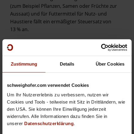
(zum Beispiel Pflanzen, Samen oder Früchte zur
Aussaat) und für Futtermittel für Nutz- und
Haustiere fällt ein ermäßigter Steuersatz von
13 % an.
Wie Sie die Änderung des Steuersatzes in
unseren Softwareprodukten UNTERNEHMER,
Zustimmung
Details
Über Cookies
BUCHHALTER und HAUS-MANAGER selbst
durchführen können, lesen Sie hier nach:
schweighofer.com verwendet Cookies
ANLEITUNG ANLAGE DES NEUEN
Um Ihr Nutzererlebnis zu verbessern, nutzen wir
STEUERSATZES
Cookies und Tools - teilweise mit Sitz in Drittländern, wie
den USA. Sie können Ihre Einwilligung jederzeit
widerrufen. Alle Informationen dazu finden Sie in
unserer
Datenschutzerklärung
.