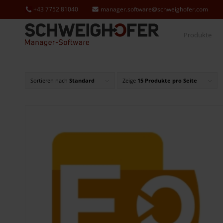
+43 7752 81040
manager.software@schweighofer.com
Produkte
Sortieren nach
Standard
Zeige
15 Produkte pro Seite