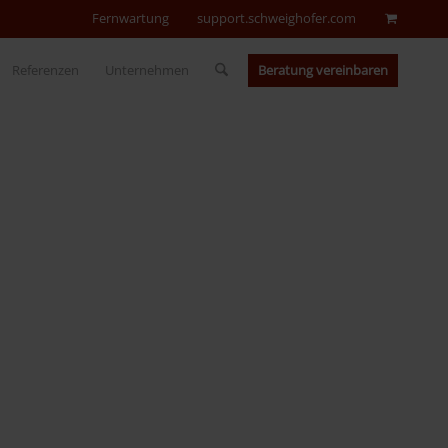
Fernwartung
support.schweighofer.com
Beratung vereinbaren
Referenzen
Unternehmen