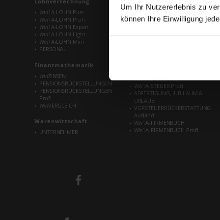
Lohnverrechnung
Buchhaltung
Um Ihr Nutzererlebnis zu verb
Win
1A-LOHN Plus
Win
1A-FIBU
können Ihre Einwilligung jede
Win
1A-LOHN Profi
Win
1A-FIBU Profi
Win
1A-LOHN Expert
Win
1A-FIBU Steuer
Win
1A-LOHN Light
BUCHHALTER
Win
1A-LOHN Mini
EINNAHMEN-AUSGABEN-
PERSONAL
RECHNUNG
EINNAHMEN-AUSGABEN-
RECHNUNG Profi
Finanzmathematik
KASSENBUCH
Win
ZINSEN
Win
1A-STEUER
PENSIONSRÜCKSTELLUNGEN
Win
1A-STEUER Profi
PENSIONSRÜCKSTELLUNGEN
ABFERTIGUNG, JUBILÄUM &
Profi
URLAUB
Win
VERGLEICH
VORSTEUERRÜCKERSTATTUNG
Ausland
Warenwirtschaft
Win
1A-FIRMENBUCH
Win
1A-FIRMENBUCH Profi
UNTERNEHMER