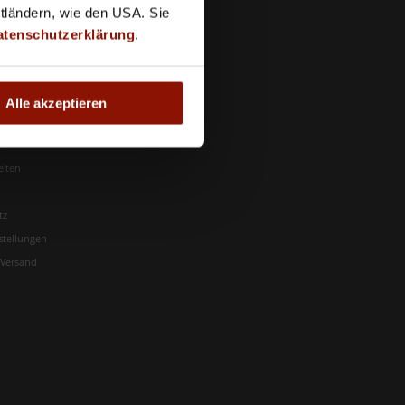
ttländern, wie den USA. Sie
atenschutzerklärung
.
Alle akzeptieren
m
eiten
tz
stellungen
 Versand