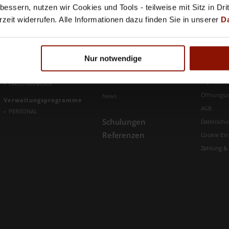
Information
Über Uns
Zeit & Personal
essern, nutzen wir Cookies und Tools - teilweise mit Sitz in Dri
PERSONAL
Kunden-LogIn
Karriere
rzeit widerrufen. Alle Informationen dazu finden Sie in unserer
D
Händler
Bilanzanalyse
Downloads
Partner
CASH-TRENDS
Win
DIAGNOSE
Bestellscheine
Win
ANALYSE-Rating
Nur notwendige
Service
Hausverwaltung
Aktuelles
Impressu
HAUS-MANAGER
Öffnungsz
News
Verwaltungs­programme
AGB
PERSONAL
Schulungen
Datenschu
Referenzen
Cookie Ein
Zahlung &