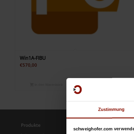
Win1A-FIBU
€
570,00
In den Warenkorb
Zeige Details
Zustimmung
Produkte
Produkte
schweighofer.com verwende