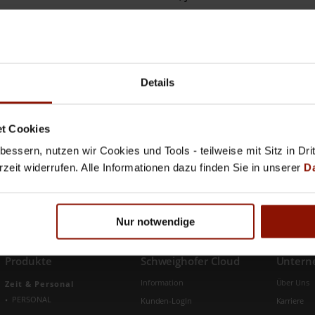
ntschieden?
d für das Handling mit mehr Mitarbeitern ist die
Details
as schnelle und flexible Gestalten und Verwalten von
t Cookies
t der Schnelle, nicht der Große. Und schnell können
essern, nutzen wir Cookies und Tools - teilweise mit Sitz in Dri
ogar!
rzeit widerrufen. Alle Informationen dazu finden Sie in unserer
D
Nur notwendige
Produkte
Schweighofer Cloud
Unter
Information
Über Uns
Zeit & Personal
PERSONAL
Kunden-LogIn
Karriere