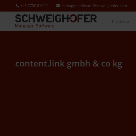
+43 7752 81040
manager.software@schweighofer.com
Produkte
content.link gmbh
&
co kg