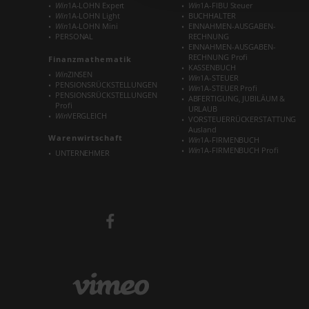
Win
1A-LOHN Expert
Win
1A-FIBU Steuer
Win
1A-LOHN Light
BUCHHALTER
Win
1A-LOHN Mini
EINNAHMEN-AUSGABEN-
PERSONAL
RECHNUNG
EINNAHMEN-AUSGABEN-
RECHNUNG Profi
Finanzmathematik
KASSENBUCH
Win
ZINSEN
Win
1A-STEUER
PENSIONSRÜCKSTELLUNGEN
Win
1A-STEUER Profi
PENSIONSRÜCKSTELLUNGEN
ABFERTIGUNG, JUBILÄUM &
Profi
URLAUB
Win
VERGLEICH
VORSTEUERRÜCKERSTATTUNG
Ausland
Warenwirtschaft
Win
1A-FIRMENBUCH
Win
1A-FIRMENBUCH Profi
UNTERNEHMER