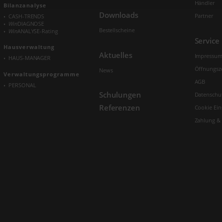
Händler
Bilanzanalyse
Downloads
Partner
CASH-TRENDS
Win
DIAGNOSE
Bestellscheine
Win
ANALYSE-Rating
Service
Hausverwaltung
Aktuelles
Impressu
HAUS-MANAGER
Öffnungsz
News
Verwaltungs­programme
AGB
PERSONAL
Schulungen
Datenschu
Referenzen
Cookie Ein
Zahlung &