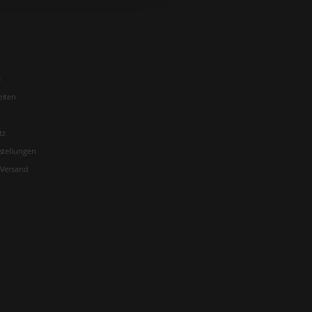
m
eiten
tz
stellungen
 Versand