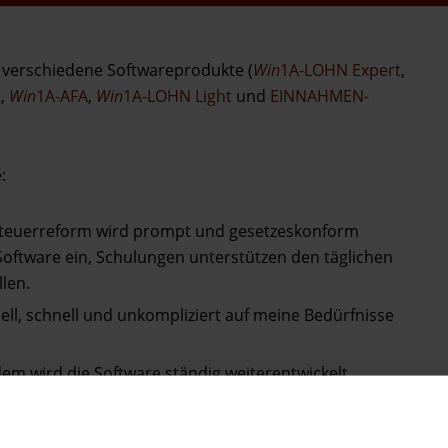
h verschiedene Softwareprodukte (
Win
1A-LOHN Expert
,
R
,
Win
1A-AFA
,
Win
1A-LOHN Light
und
EINNAHMEN-
:
Steuerreform wird prompt und gesetzeskonform
 Software ein, Schulungen unterstützen den täglichen
len.
ell, schnell und unkompliziert auf meine Bedürfnisse
em wird die Software ständig weiterentwickelt.
 wird der Alltag extrem erleichtert. Mit der
tomatisch eingebucht werden. SEPA-Überweisungen