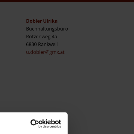
Dobler Ulrika
Buchhaltungsbüro
Rötzenweg 4a
6830 Rankweil
u.dobler@gmx.at