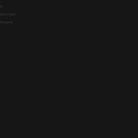
tz
stellungen
 Versand