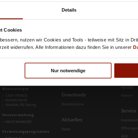
ck erstellt werden. Ich spare kostbare Zeit und Geld.
Details
acht und ich jedem gerne weiter empfehlen kann!“
t Cookies
essern, nutzen wir Cookies und Tools - teilweise mit Sitz in Dri
rzeit widerrufen. Alle Informationen dazu finden Sie in unserer
D
Produkte
Schweighofer Cloud
Unter
Nur notwendige
Information
Über Uns
Zeit & Personal
PERSONAL
Kunden-LogIn
Karriere
Händler
Bilanzanalyse
Downloads
Partner
CASH-TRENDS
Win
DIAGNOSE
Bestellscheine
Win
ANALYSE-Rating
Service
Hausverwaltung
Aktuelles
Impressu
HAUS-MANAGER
Öffnungsz
News
Verwaltungs­programme
AGB