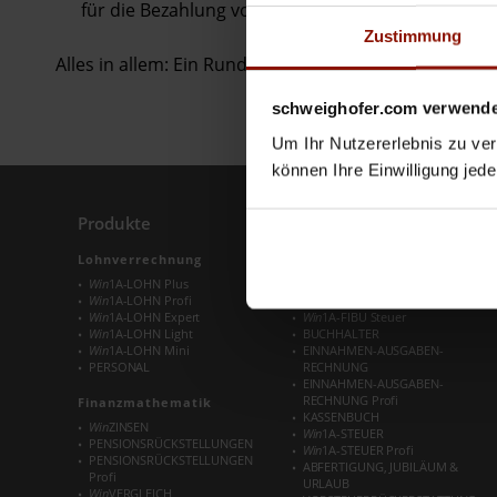
für die Bezahlung von Rechnungen können mit 1 Kli
Zustimmung
Alles in allem: Ein Rundum-Paket, das viel Freude m
schweighofer.com verwende
Um Ihr Nutzererlebnis zu verb
können Ihre Einwilligung jede
Produkte
Produkte
Lohnverrechnung
Buchhaltung
Win
1A-LOHN Plus
Win
1A-FIBU
Win
1A-LOHN Profi
Win
1A-FIBU Profi
Win
1A-LOHN Expert
Win
1A-FIBU Steuer
Win
1A-LOHN Light
BUCHHALTER
Win
1A-LOHN Mini
EINNAHMEN-AUSGABEN-
PERSONAL
RECHNUNG
EINNAHMEN-AUSGABEN-
RECHNUNG Profi
Finanzmathematik
KASSENBUCH
Win
ZINSEN
Win
1A-STEUER
PENSIONSRÜCKSTELLUNGEN
Win
1A-STEUER Profi
PENSIONSRÜCKSTELLUNGEN
ABFERTIGUNG, JUBILÄUM &
Profi
URLAUB
Win
VERGLEICH