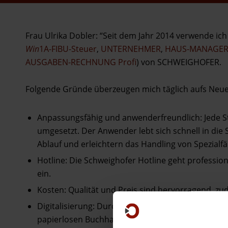
Frau Ulrika Dobler: “Seit dem Jahr 2014 verwende ic
Win
1A-FIBU-Steuer
,
UNTERNEHMER
,
HAUS-MANAGE
AUSGABEN-RECHNUNG Profi
) von SCHWEIGHOFER.
Folgende Gründe überzeugen mich täglich aufs Neue
Anpassungsfähig und anwenderfreundlich: Jede 
umgesetzt. Der Anwender lebt sich schnell in die
Ablauf und erleichtern das Handling von Spezialfäl
Hotline: Die Schweighofer Hotline geht profession
ein.
Kosten: Qualität und Preis sind hervorragend, zud
Digitalisierung: Durch die digitale Belegverwaltung
papierlosen Buchhaltung können Rechnungen au