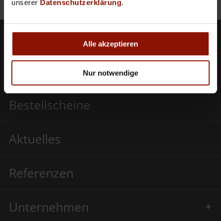
unserer
Datenschutzerklärung
.
Produkte
Alle akzeptieren
SCHWEIGHOFER CLOUD
Nur notwendige
Bestellscheine
Aktuelles
Referenzen
Unternehmen