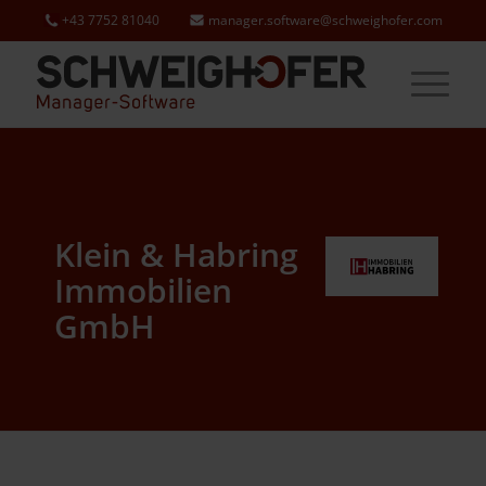
+43 7752 81040
manager.software@schweighofer.com
Klein
&
Habring
Immobilien
GmbH