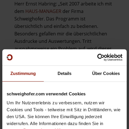
Herr Ernst Habring: „Seit 2007 arbeite ich mit
dem
HAUS-MANAGER
der Firma
Schweighofer. Das Programm ist
übersichtlich und einfach zu bedienen.
Besonders gefallen mir die übersichtlichen
Ausdrucke und Auswertungen. Tritt
ausnahmsweise ein Problem auf, wird dieses
vom Support rasch behoben. In Summe bin
ich sehr zufrieden.“
Zustimmung
Details
Über Cookies
Klein & Habring Immobilien GmbH
Wartenburger Straße 1a/VDZ
A-4840 Vöcklabruck
schweighofer.com verwendet Cookies
office@immobilien-habring.at
Um Ihr Nutzererlebnis zu verbessern, nutzen wir
www.immobilien-habring.at
Cookies und Tools - teilweise mit Sitz in Drittländern, wie
den USA. Sie können Ihre Einwilligung jederzeit
widerrufen. Alle Informationen dazu finden Sie in