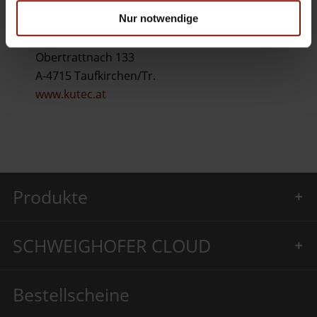
für uns zur optimalen Lösung.“
Nur notwendige
KUTEC Kunststofftechnik GmbH
Obertrattnach 133
A-4715 Taufkirchen/Tr.
www.kutec.at
Produkte
SCHWEIGHOFER CLOUD
Bestellscheine