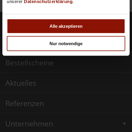
unserer
Datenschutzerklärung
.
Produkte
Alle akzeptieren
SCHWEIGHOFER CLOUD
Nur notwendige
Bestellscheine
Aktuelles
Referenzen
Unternehmen