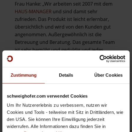
Frau Hanke: „Wir arbeiten seit 2007 mit dem
HAUS-MANAGER
und sind damit sehr
zufrieden. Das Produkt ist leicht erlernbar,
übersichtlich und wird von den Kunden gut
angenommen. Außergewöhnlich ist die
Betreuung und Beratung. Das gesamte Team
ist sehr bemüht und geduldig und jedes
Problem wurde gelöst.“
SPITTALER IMMOBILIEN TREUHAND
Zustimmung
Details
Über Cookies
Hanke & Bärntatz OEG
Taurergasse 11 / 2. Stock
A-9800 Spittal/Drau
schweighofer.com verwendet Cookies
hanke@baerntatz.at
Um Ihr Nutzererlebnis zu verbessern, nutzen wir
http://www.spittaler-hausverwaltung.at
Cookies und Tools - teilweise mit Sitz in Drittländern, wie
den USA. Sie können Ihre Einwilligung jederzeit
widerrufen. Alle Informationen dazu finden Sie in