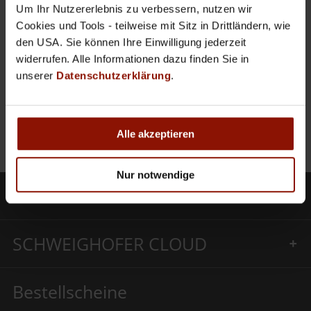
empfehlen!“
Um Ihr Nutzererlebnis zu verbessern, nutzen wir
Cookies und Tools - teilweise mit Sitz in Drittländern, wie
Star Immobilientreuhand Ges.m.b.H.
den USA. Sie können Ihre Einwilligung jederzeit
Laudongasse 10| 5-6
widerrufen. Alle Informationen dazu finden Sie in
unserer
Datenschutzerklärung
.
1080 Wien
www.starimmobilien.com
Alle akzeptieren
Nur notwendige
Produkte
SCHWEIGHOFER CLOUD
Bestellscheine