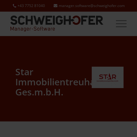
+43 7752 81040
manager.software@schweighofer.com
Star
Immobilientreuhand
Ges.m.b.H.