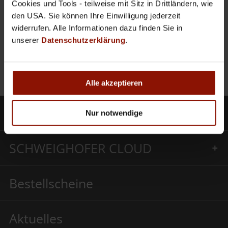
Cookies und Tools - teilweise mit Sitz in Drittländern, wie
Termin findet leider nicht statt.
den USA. Sie können Ihre Einwilligung jederzeit
Vielleicht finden Sie einen Alternativtermin in
widerrufen. Alle Informationen dazu finden Sie in
unserer
Terminübersicht
.
unserer
Datenschutzerklärung
.
Wir bitten um Ihr Verständnis.
Ihr SCHWEIGHOFER-Team.
Alle akzeptieren
Produkte
Nur notwendige
SCHWEIGHOFER CLOUD
Bestellscheine
Aktuelles