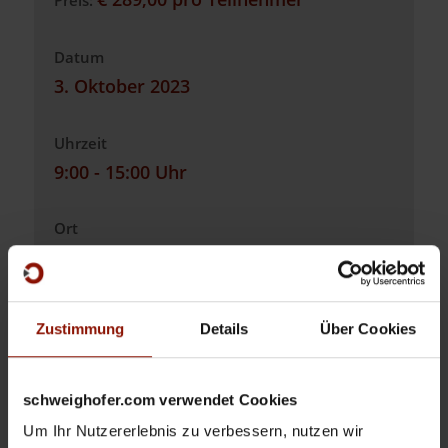
Datum
3. Oktober 2023
Uhrzeit
9:00 - 15:00 Uhr
Ort
Hotel eduCARE, Eichrainweg 7-9, 9521
Treffen am Ossiacher See
Zustimmung
Details
Über Cookies
Sehr geehrter Kunde,
schweighofer.com verwendet Cookies
vielen Dank für Ihr Interesse an unserem
Um Ihr Nutzererlebnis zu verbessern, nutzen wir
Schulungsangebot. Der von Ihnen gewünschte