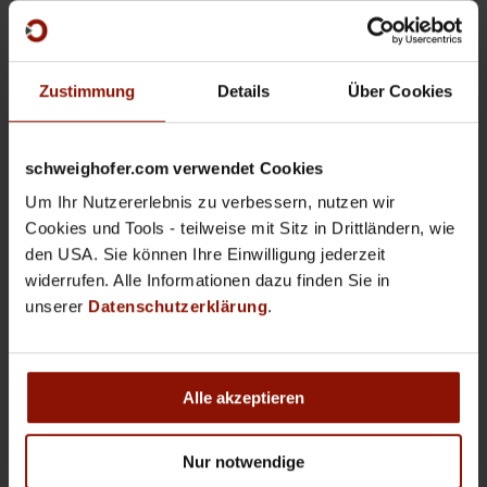
ABFERTIGUNG,
Zustimmung
Details
Über Cookies
JUBILÄUM & URLAUB –
Wartungsvertrag
schweighofer.com verwendet Cookies
Um Ihr Nutzererlebnis zu verbessern, nutzen wir
€
25,00
Cookies und Tools - teilweise mit Sitz in Drittländern, wie
den USA. Sie können Ihre Einwilligung jederzeit
In den Warenkorb
Zeige Details
widerrufen. Alle Informationen dazu finden Sie in
unserer
Datenschutzerklärung
.
Alle akzeptieren
Nur notwendige