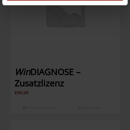
Win
DIAGNOSE –
Zusatzlizenz
€
90,00
In den Warenkorb
Zeige Details