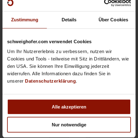
Zustimmung
Details
Über Cookies
Win
1A-FIBU –
Wartungsvertrag
schweighofer.com verwendet Cookies
€
31,00
Um Ihr Nutzererlebnis zu verbessern, nutzen wir
Cookies und Tools - teilweise mit Sitz in Drittländern, wie
In den Warenkorb
Zeige Details
den USA. Sie können Ihre Einwilligung jederzeit
widerrufen. Alle Informationen dazu finden Sie in
unserer
Datenschutzerklärung
.
Alle akzeptieren
Nur notwendige