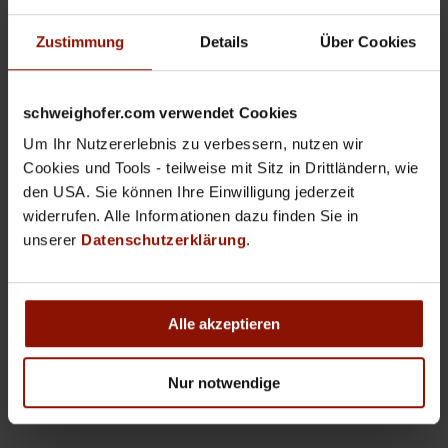
Zustimmung
Details
Über Cookies
17
18
19
20
21
22
23
24
25
26
27
28
29
30
schweighofer.com verwendet Cookies
31
1
2
3
4
5
6
Um Ihr Nutzererlebnis zu verbessern, nutzen wir
Cookies und Tools - teilweise mit Sitz in Drittländern, wie
den USA. Sie können Ihre Einwilligung jederzeit
widerrufen. Alle Informationen dazu finden Sie in
Ort
unserer
Datenschutzerklärung
.
Kategorie
Alle akzeptieren
Nur notwendige
Programme