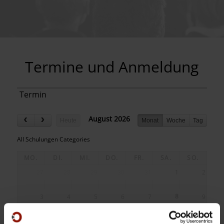
Termine und Anmeldung
Termin
August 2026
Heute
Monat
Woche
Tag
All Schulungen Categories
MO.
DI.
MI.
DO.
FR.
SA.
SO.
27
28
29
30
31
1
2
8
3
4
5
6
7
9
10
11
12
13
14
15
16