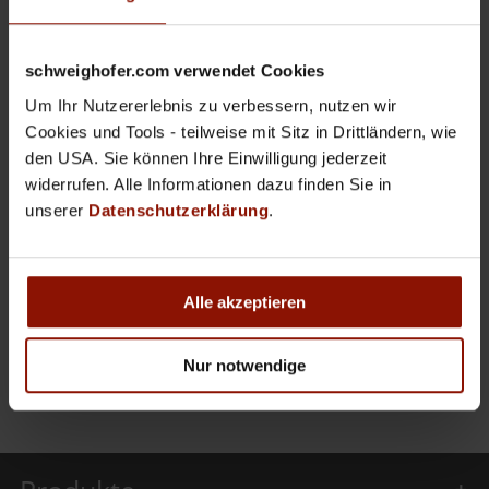
51.
BUNDESIMMOBILIENTAG
schweighofer.com verwendet Cookies
HAUSVERWALTUNG
,
NEWS
,
VERANSTALTUNGEN
Um Ihr Nutzererlebnis zu verbessern, nutzen wir
Cookies und Tools - teilweise mit Sitz in Drittländern, wie
den USA. Sie können Ihre Einwilligung jederzeit
Wir sind als Aussteller am 51.
widerrufen. Alle Informationen dazu finden Sie in
Bundesimmobilientag in Bad Ischl vor Ort.
unserer
Datenschutzerklärung
.
Weiterlesen
Alle akzeptieren
/
3. JUNI 2026
0 KOMMENTARE
Nur notwendige