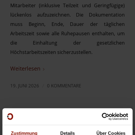
Mitarbeiter (inklusive Teilzeit und Geringfügige)
lückenlos aufzuzeichnen. Die Dokumentation
muss Beginn, Ende, Dauer der täglichen
Arbeitszeit sowie alle Ruhepausen enthalten, um
die Einhaltung der gesetzlichen
Höchstarbeitszeiten sicherzustellen.
Weiterlesen
/
19. JUNI 2026
0 KOMMENTARE
Zustimmung
Details
Über Cookies