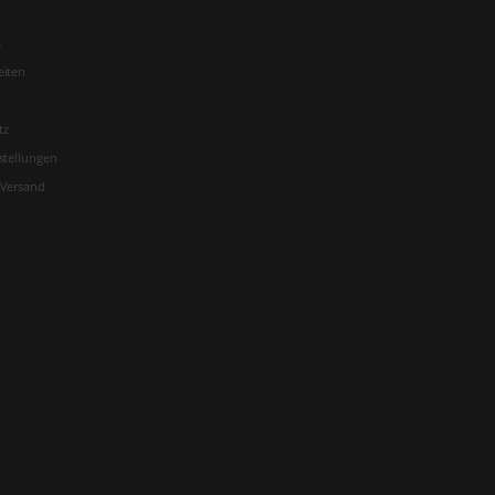
m
eiten
tz
stellungen
 Versand