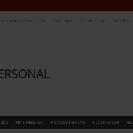
SCHWEIGHOFER CLOUD
Schulungen
Bestellscheine
Aktuelles
PERSONAL
NUNG
ZEIT & PERSONAL
FINANZMATHEMATIK
BILANZANALYSE
HA