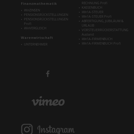
RECHNUNG Profi
Finanzmathematik
KASSENBUCH
Win
ZINSEN
Win
1A-STEUER
PENSIONSRÜCKSTELLUNGEN
Win
1A-STEUER Profi
PENSIONSRÜCKSTELLUNGEN
ABFERTIGUNG, JUBILÄUM &
Profi
URLAUB
Win
VERGLEICH
VORSTEUERRÜCKERSTATTUNG
Ausland
Warenwirtschaft
Win
1A-FIRMENBUCH
Win
1A-FIRMENBUCH Profi
UNTERNEHMER