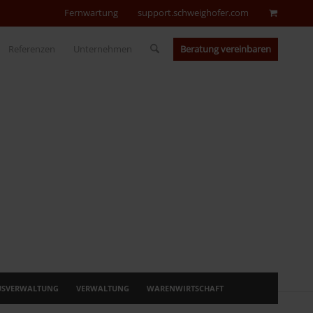
Fernwartung
support.schweighofer.com
Beratung vereinbaren
Referenzen
Unternehmen
USVERWALTUNG
VERWALTUNG
WARENWIRTSCHAFT