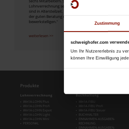
sechs Mitarbeitern. Seit 20 Jahren mache ich die
Lohnverrechnung selbst. Zwei meiner Mitarbeiter
sind in Altersteilzeit. Mit dem
Win
1A-LOHN Light und
der guten Beratung der Hotline ist auch das zu
bewerkstelligen."
Zustimmung
weiterlesen >>
schweighofer.com verwende
Um Ihr Nutzererlebnis zu verb
können Ihre Einwilligung jede
Produkte
Produkte
Lohnverrechnung
Buchhaltung
Win
1A-LOHN Plus
Win
1A-FIBU
Win
1A-LOHN Profi
Win
1A-FIBU Profi
Win
1A-LOHN Expert
Win
1A-FIBU Steuer
Win
1A-LOHN Light
BUCHHALTER
Win
1A-LOHN Mini
EINNAHMEN-AUSGABEN-
PERSONAL
RECHNUNG
EINNAHMEN-AUSGABEN-