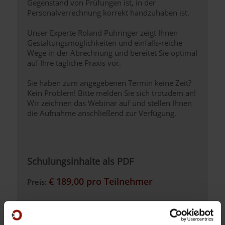
Gegenstand von Prüfungen ist, in der
Personalverrechnung korrekt handzuhaben ist.
Unser Experte Roland Pühringer zeigt Ihnen
Gestaltungsmöglichkeiten und einfalls-reiche
Wege in der Abrechnung und bereitet Sie optimal
auf Ihre tägliche Praxis vor.
Sie haben zum angegebenen Termin keine Zeit?
Kein Problem! Bitte melden Sie sich trotzdem an!
Wir zeichnen das Webinar auf und stellen Ihnen
die Aufnahme anschließend zur Verfügung.
Schulungsinhalte als PDF
€ 189,00 pro Teilnehmer
Preis:
Datum