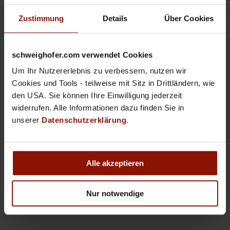
24. März 2026
Zustimmung
Details
Über Cookies
Uhrzeit
9:00 - 12:00 Uhr
schweighofer.com verwendet Cookies
Um Ihr Nutzererlebnis zu verbessern, nutzen wir
Ort
Cookies und Tools - teilweise mit Sitz in Drittländern, wie
Ihr Arbeitsplatz
den USA. Sie können Ihre Einwilligung jederzeit
widerrufen. Alle Informationen dazu finden Sie in
unserer
Datenschutzerklärung
.
Sehr geehrter Kunde,
vielen Dank für Ihr Interesse an unserem
Alle akzeptieren
Schulungsangebot. Der von Ihnen gewünschte
Termin ist leider schon ausgebucht.
Nur notwendige
Wir bitten um Ihr Verständnis.