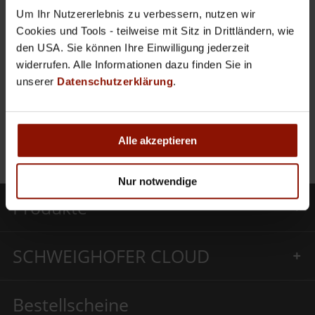
Um Ihr Nutzererlebnis zu verbessern, nutzen wir
vielen Dank für Ihr Interesse an unserem
Cookies und Tools - teilweise mit Sitz in Drittländern, wie
Schulungsangebot. Der von Ihnen gewünschte
den USA. Sie können Ihre Einwilligung jederzeit
Termin findet leider nicht statt.
widerrufen. Alle Informationen dazu finden Sie in
Vielleicht finden Sie einen Alternativtermin in
unserer
Datenschutzerklärung
.
unserer
Terminübersicht
.
Wir bitten um Ihr Verständnis.
Alle akzeptieren
Ihr SCHWEIGHOFER-Team.
Nur notwendige
Produkte
SCHWEIGHOFER CLOUD
Bestellscheine