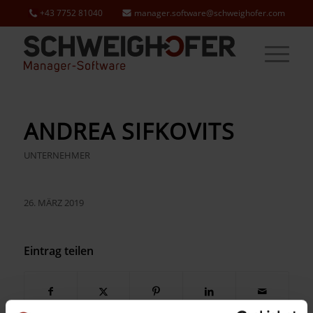
+43 7752 81040
manager.software@schweighofer.com
ANDREA SIFKOVITS
UNTERNEHMER
26. MÄRZ 2019
Eintrag teilen