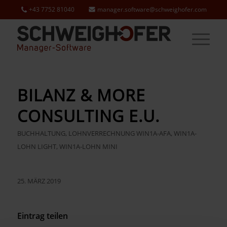
+43 7752 81040
manager.software@schweighofer.com
BILANZ & MORE
CONSULTING E.U.
BUCHHALTUNG
,
LOHNVERRECHNUNG
WIN1A-AFA
,
WIN1A-
LOHN LIGHT
,
WIN1A-LOHN MINI
25. MÄRZ 2019
Eintrag teilen