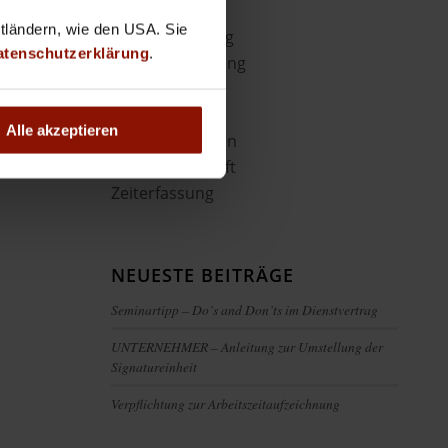
Buchhaltung
ttländern, wie den USA. Sie
Hausverwaltung
atenschutzerklärung
.
Lohnverrechnung
News
Uncategorized
Alle akzeptieren
Veranstaltungen
Warenwirtschaft
Zeiterfassung
NEUESTE BEITRÄGE
Seminartipp – Do’s and Don’ts im Dienstvertrag
UNTERNEHMER – Anleitung zur Umstellung der
Signatureinheit
Verpflichtung zur Arbeitszeitaufzeichnung