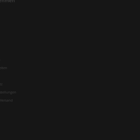
nehmen
m
eiten
tz
stellungen
 Versand