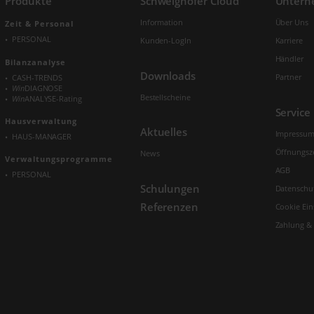
Produkte
Schweighofer Cloud
Unter
Information
Über Uns
Zeit & Personal
PERSONAL
Kunden-LogIn
Karriere
Händler
Bilanzanalyse
Downloads
Partner
CASH-TRENDS
Win
DIAGNOSE
Bestellscheine
Win
ANALYSE-Rating
Service
Hausverwaltung
Aktuelles
Impressu
HAUS-MANAGER
Öffnungsz
News
Verwaltungs­programme
AGB
PERSONAL
Schulungen
Datenschu
Referenzen
Cookie Ein
Zahlung &