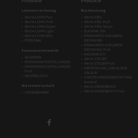
Produkte
Produkte
Lohnverrechnung
Buchhaltung
Win
1A-LOHN Plus
Win
1A-FIBU
Win
1A-LOHN Profi
Win
1A-FIBU Profi
Win
1A-LOHN Expert
Win
1A-FIBU Steuer
Win
1A-LOHN Light
BUCHHALTER
Win
1A-LOHN Mini
EINNAHMEN-AUSGABEN-
PERSONAL
RECHNUNG
EINNAHMEN-AUSGABEN-
RECHNUNG Profi
Finanzmathematik
KASSENBUCH
Win
ZINSEN
Win
1A-STEUER
PENSIONSRÜCKSTELLUNGEN
Win
1A-STEUER Profi
PENSIONSRÜCKSTELLUNGEN
ABFERTIGUNG, JUBILÄUM &
Profi
URLAUB
Win
VERGLEICH
VORSTEUERRÜCKERSTATTUNG
Ausland
Warenwirtschaft
Win
1A-FIRMENBUCH
Win
1A-FIRMENBUCH Profi
UNTERNEHMER