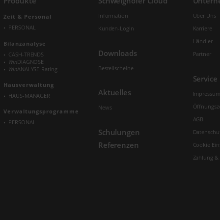
Produkte
Schweighofer Cloud
Unter
Information
Über Uns
Zeit & Personal
PERSONAL
Kunden-LogIn
Karriere
Händler
Bilanzanalyse
Downloads
Partner
CASH-TRENDS
Win
DIAGNOSE
Bestellscheine
Win
ANALYSE-Rating
Service
Hausverwaltung
Aktuelles
Impressu
HAUS-MANAGER
Öffnungsz
News
Verwaltungs­programme
AGB
PERSONAL
Schulungen
Datenschu
Referenzen
Cookie Ein
Zahlung &