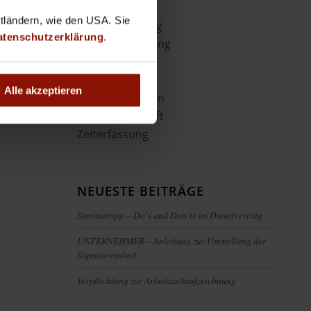
Buchhaltung
ttländern, wie den USA. Sie
Hausverwaltung
atenschutzerklärung
.
Lohnverrechnung
News
Uncategorized
Alle akzeptieren
Veranstaltungen
Warenwirtschaft
Zeiterfassung
NEUESTE BEITRÄGE
Seminartipp – Do’s and Don’ts im Dienstvertrag
UNTERNEHMER – Anleitung zur Umstellung der
Signatureinheit
Verpflichtung zur Arbeitszeitaufzeichnung