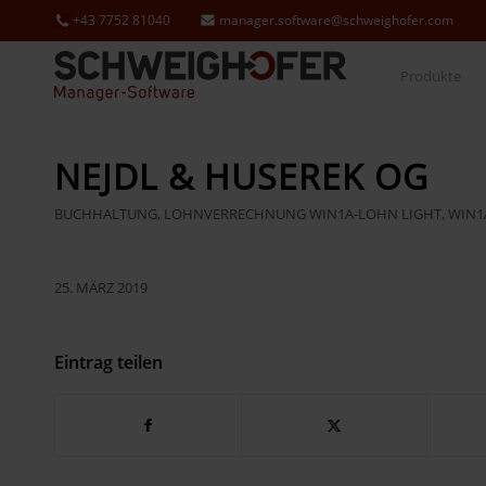
+43 7752 81040
manager.software@schweighofer.com
Produkte
NEJDL & HUSEREK OG
BUCHHALTUNG
,
LOHNVERRECHNUNG
WIN1A-LOHN LIGHT
,
WIN1
25. MÄRZ 2019
Eintrag teilen