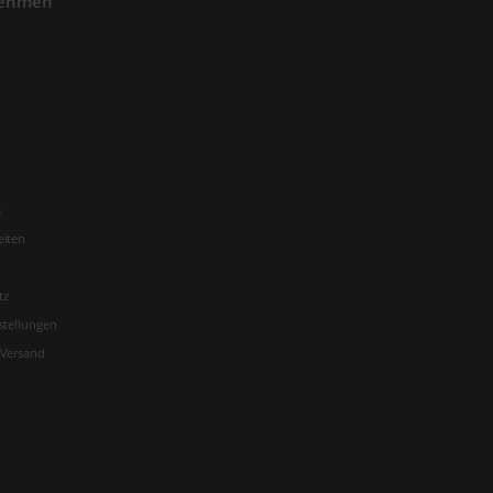
nehmen
m
eiten
tz
stellungen
 Versand