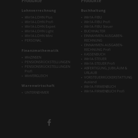
Produkte
Produkte
Lohnverrechnung
Buchhaltung
Win
1A-LOHN Plus
Win
1A-FIBU
Win
1A-LOHN Profi
Win
1A-FIBU Profi
Win
1A-LOHN Expert
Win
1A-FIBU Steuer
Win
1A-LOHN Light
BUCHHALTER
Win
1A-LOHN Mini
EINNAHMEN-AUSGABEN-
PERSONAL
RECHNUNG
EINNAHMEN-AUSGABEN-
RECHNUNG Profi
Finanzmathematik
KASSENBUCH
Win
ZINSEN
Win
1A-STEUER
PENSIONSRÜCKSTELLUNGEN
Win
1A-STEUER Profi
PENSIONSRÜCKSTELLUNGEN
ABFERTIGUNG, JUBILÄUM &
Profi
URLAUB
Win
VERGLEICH
VORSTEUERRÜCKERSTATTUNG
Ausland
Warenwirtschaft
Win
1A-FIRMENBUCH
Win
1A-FIRMENBUCH Profi
UNTERNEHMER