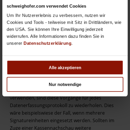
Datenerfassungsprotokoll exportieren“. Im
schweighofer.com verwendet Cookies
Einstellungsdialog geben Sie den
gewünschten Exportpfad an und klicken
Um Ihr Nutzererlebnis zu verbessern, nutzen wir
anschließend rechts auf
Cookies und Tools - teilweise mit Sitz in Drittländern, wie
den USA. Sie können Ihre Einwilligung jederzeit
„Datenerfassungsprotokoll exportieren“.
widerrufen. Alle Informationen dazu finden Sie in
Danach wird das Datenerfassungsprotokoll
unserer
Datenschutzerklärung
.
der verknüpften Registrierkasse erstellt und
exportiert.
Die erstellten JSON-Dateien können Sie
Alle akzeptieren
anschließend dem Finanzprüfer übergeben.
Nur notwendige
Sollten Sie mehrere Datenerfassungsprotokolle
verwenden, sind diese Vorgänge für jedes
Datenerfassungsprotokoll zu wiederholen. Dies
wäre beispielswiese der Fall, wenn mehrere
Signatureinheiten eingesetzt werden. Sollten im
Zuge einer Kassennachschau weitere