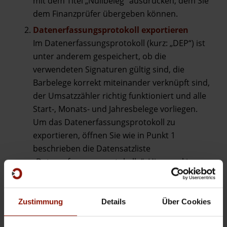
mit dem Titel „Nullbeleg“ ausdrucken, dem Sie
dem Finanzprüfer übergeben können.
Datenerfassungsprotokoll exportieren
Im Datenerfassungsprotokoll (kurz: „DEP“) ist
unter anderem gespeichert, ob die
verwendeten Signaturen gültig sind, die
Barbelege korrekt miteinander verknüpft sind,
der Umsatzzähler richtig funktioniert und alle
Start-, Monats- und Jahresbelege vorliegen.
Um das Datenerfassungsprotokoll zu
exportieren, öffnen Sie wie in Punkt 1
beschrieben die Datensatzliste
„Datenerfassungsprotokolle“. Hier markieren
Sie das gewünschte
Datenerfassungsprotokoll und klicken
anschließend in der Menüleiste auf dem
Zustimmung
Details
Über Cookies
Menüpunkt „Aktionen /